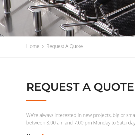
Home
Request A Quote
REQUEST A QUOTE
We’re always interested in new projects, big or smal
between 8:00 am and 7:00 pm Monday to Saturday