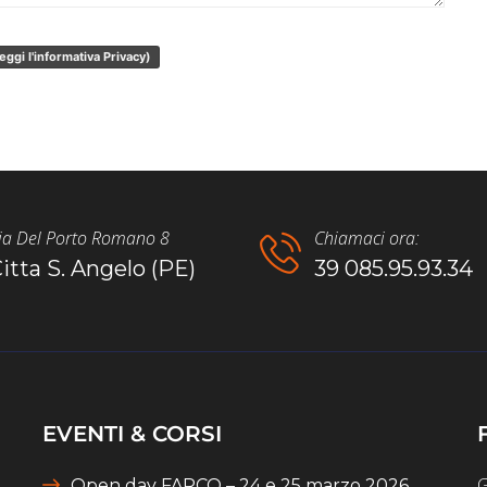
eggi l'informativa Privacy)
ia Del Porto Romano 8
Chiamaci ora:
itta S. Angelo (PE)
39 085.95.93.34
EVENTI & CORSI
G
Open day FARCO – 24 e 25 marzo 2026