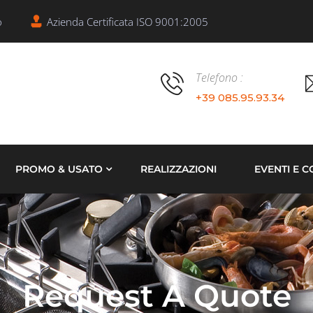
o
Azienda Certificata ISO 9001:2005
Telefono :
+39 085.95.93.34
PROMO & USATO
REALIZZAZIONI
EVENTI E C
Request A Quote