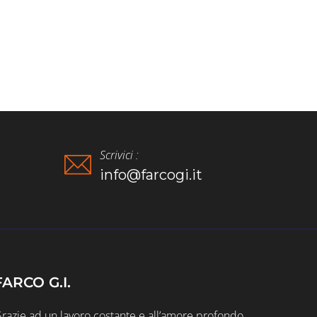
Scrivici :
info@farcogi.it
FARCO G.I.
razie ad un lavoro costante e all’amore profondo