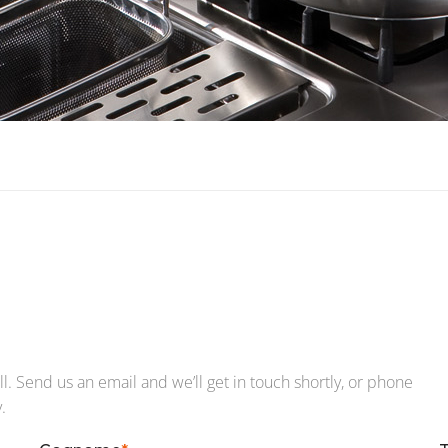
l. Send us an email and we’ll get in touch shortly, or phone
.