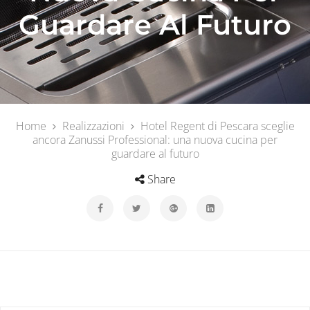
Guardare Al Futuro
Home
Realizzazioni
Hotel Regent di Pescara sceglie
ancora Zanussi Professional: una nuova cucina per
guardare al futuro
Share