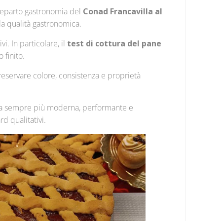
 reparto gastronomia del
Conad Francavilla al
lla qualità gastronomica.
i. In particolare, il
test di cottura del pane
 finito.
eservare colore, consistenza e proprietà
mia sempre più moderna, performante e
d qualitativi.