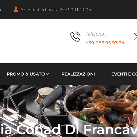
o
Azienda Certificata ISO 9001:2005
Telefono :
+39 085.95.93.34
PROMO & USATO
REALIZZAZIONI
EVENTI E C
a Conad Di Francavi