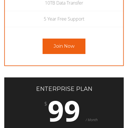
10TB Data Transfer
5 Year Free Support
Join Now
ENTERPRISE PLAN
99
$
/ Month