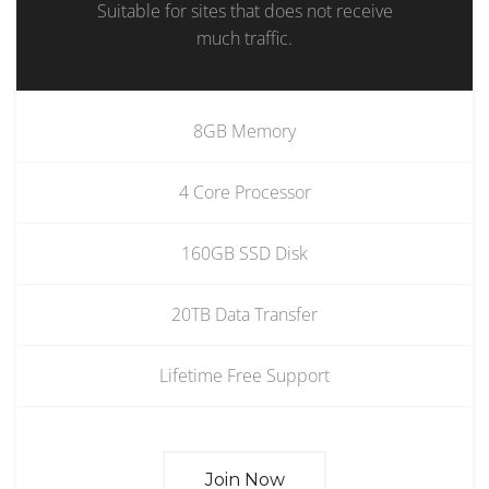
Suitable for sites that does not receive
much traffic.
8GB Memory
4 Core Processor
160GB SSD Disk
20TB Data Transfer
Lifetime Free Support
Join Now