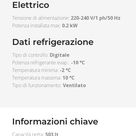
Elettrico
Tensione di alimentazione:
220-240 V/1 ph/50 Hz
Potenza installata max:
0.2 kW
Dati refrigerazione
Tipo di controllo:
Digitale
Potenza refrigerante evap.:
-10 °C
Temperatura minima:
-2 °C
Temperatura massima:
10 °C
Tipo di funzionamento:
Ventilato
Informazioni chiave
Capacità netta:
503 lt